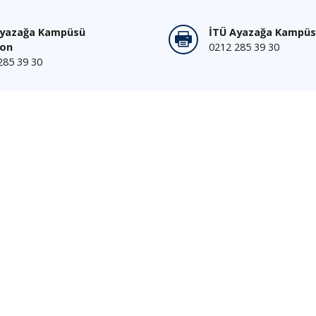
Ayazağa Kampüsü
İTÜ Ayazağa Kampüs
fon
0212 285 39 30
285 39 30