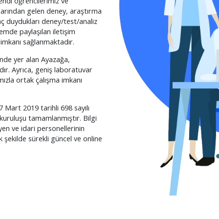
endi öğrencilerimiz ve
şlarından gelen deney, araştırma
yaç duydukları deney/test/analiz
temde paylaşılan iletişim
me imkanı sağlanmaktadır.
sinde yer alan Ayazağa,
ır. Ayrıca, geniş laboratuvar
rımızla ortak çalışma imkanı
 Mart 2019 tarihli 698 sayılı
kuruluşu tamamlanmıştır. Bilgi
yen ve idari personellerinin
k şekilde sürekli güncel ve online