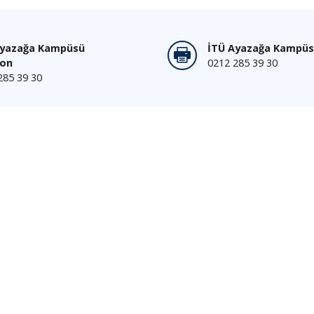
Ayazağa Kampüsü
İTÜ Ayazağa Kampüs
fon
0212 285 39 30
285 39 30