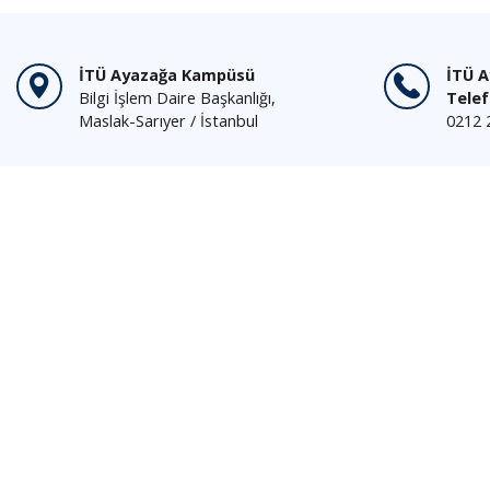
İTÜ Ayazağa Kampüsü
İTÜ 
Bilgi İşlem Daire Başkanlığı,
Tele
Maslak-Sarıyer / İstanbul
0212 