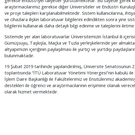
gerekse endüstriyel faliyetler yürütülmektedir. Bu sayede gerek k
araştırmacılarımız gerekse diğer Üniversiteler ve Endüstri Kurulu
ve proje talepleri karşılanabilmektedir. Sistem kullanıcılarına, ihti
ve cihazlara ilişkin laboratuvar bilgilerini edindikten sonra yine sis
bilgilerini kullanarak daha detaylı bilgi edinme ve taleplerini ilet
Sistemde yer alan laboratuvarlar Üniversitemizin İstanbul ili içeri
Gümüşsuyu, Taşkışla, Maçka ve Tuzla yerleşkelerinde yer almaktad
altyapımızın içeriğinin paylaşılması ile yurtiçi ve yurtdışı paydaşla
bulunmaktadır.
19 Şubat 2019 tarihinde yapılandırılmış, Üniversite Senatosunun 27
toplantısında “İTÜ Laboratuvar Yönetimi Yönergesi”nin kabulü ile 
İşlem Daire Başkanlığı ile Fakültelerimiz ve Ensitülerimiz akademis
destekleri ile öğrenci ve araştırmacılarının erişimine olanak verece
olarak hizmet vermektedir.