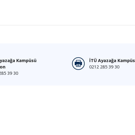
Ayazağa Kampüsü
İTÜ Ayazağa Kampüs
fon
0212 285 39 30
285 39 30