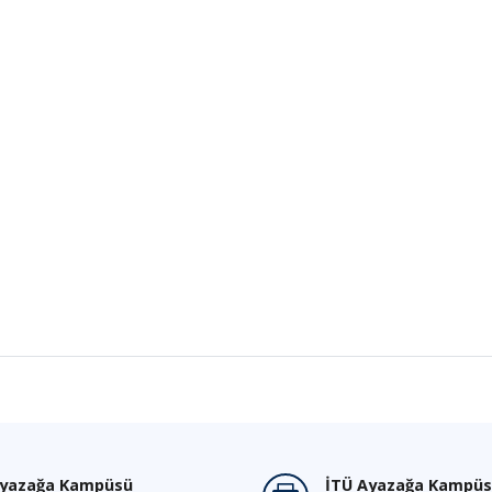
Ayazağa Kampüsü
İTÜ Ayazağa Kampüs