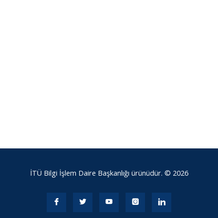
İTÜ Bilgi İşlem Daire Başkanlığı ürünüdür. © 2026