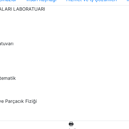
MALARI LABORATUARI
tuvarı
atematik
e Parçacık Fiziği