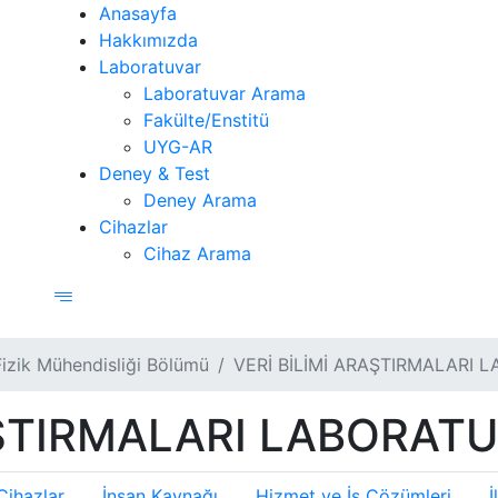
Anasayfa
Hakkımızda
Laboratuvar
Laboratuvar Arama
Fakülte/Enstitü
UYG-AR
Deney & Test
Deney Arama
Cihazlar
Cihaz Arama
Fizik Mühendisliği Bölümü
VERİ BİLİMİ ARAŞTIRMALARI 
AŞTIRMALARI LABORATU
Cihazlar
İnsan Kaynağı
Hizmet ve İş Çözümleri
İ