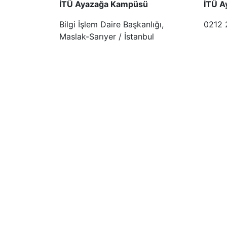
İTÜ Ayazağa Kampüsü
İTÜ A
Bilgi İşlem Daire Başkanlığı,
0212 
Maslak-Sarıyer / İstanbul