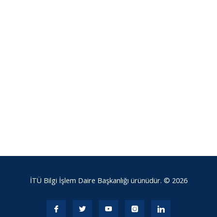
İTÜ Bilgi İşlem Daire Başkanlığı ürünüdür. © 2026