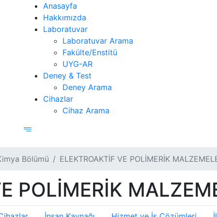
Anasayfa
Hakkımızda
Laboratuvar
Laboratuvar Arama
Fakülte/Enstitü
UYG-AR
Deney & Test
Deney Arama
Cihazlar
Cihaz Arama
Kimya Bölümü
ELEKTROAKTİF VE POLİMERİK MALZEMELER
E POLİMERİK MALZEMEL
Cihazlar
İnsan Kaynağı
Hizmet ve İş Çözümleri
İ