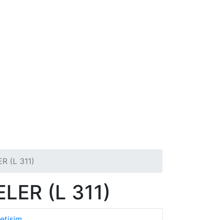
 (L 311)
ER (L 311)
letişim