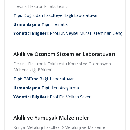
Mekatronik Mühendisliği
Elektrik-Elektronik Fakültesi
Mikro İktisat
Tipi:
Doğrudan Fakülteye Bağlı Laboratuvar
Mimarlık
Uzmanlaşma Tipi:
Tematik
Moleküler Biyoloji ve Genetik
Müzik
Yönetici Bilgileri:
Prof.Dr. Veysel Murat İstemihan Genç
Nicel Karar Yöntemleri
Nükleer Mühendisliği
Orman Mühendisliği
Akıllı ve Otonom Sistemler Laboratuvarı
Otomotiv Mühendisliği
Elektrik-Elektronik Fakültesi
Kontrol ve Otomasyon
Petrol Mühendisliği
Mühendisliği Bölümü
Peyzaj Mimarlığı
Su Ürünleri
Tipi:
Bölüme Bağlı Laboratuvar
Şehir ve Bölge Planlama
Uzmanlaşma Tipi:
İleri Araştırma
Tasarım
Yönetici Bilgileri:
Prof.Dr. Volkan Sezer
Tekstil Bilimleri ve Mühendisliği
Uçak-Havacılık-Uzay Mühendisliği
Yakınçağ Tarihi
Akıllı ve Yumuşak Malzemeler
Yazılım Mühendisliği
Yer Bilimleri ve Mühendisliği
Kimya-Metalurji Fakültesi
Metalurji ve Malzeme