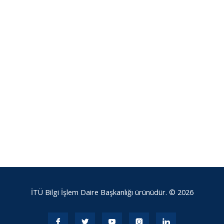
İTÜ Bilgi İşlem Daire Başkanlığı ürünüdür. © 2026