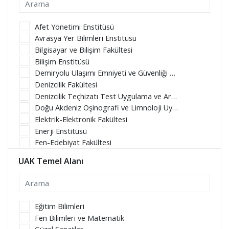
Afet Yönetimi Enstitüsü
Avrasya Yer Bilimleri Enstitüsü
Bilgisayar ve Bilişim Fakültesi
Bilişim Enstitüsü
Demiryolu Ulaşımı Emniyeti ve Güvenliği Uygulama ve Araştırma Merkezi
Denizcilik Fakültesi
Denizcilik Teçhizatı Test Uygulama ve Araştırma Merkezi
Doğu Akdeniz Oşinografi ve Limnoloji Uygulama ve Araştırma Merkezi Müdürlüğü
Elektrik-Elektronik Fakültesi
Enerji Enstitüsü
Fen-Edebiyat Fakültesi
Gemi İnşaatı ve Deniz Bilimleri Fakültesi
UAK Temel Alanı
Havacılık ve Uzay Teknolojileri Uygulama ve Araştırma Merkezi
İklim Değişikliği Uygulama ve Araştırma Merkezi
İleri Araç Teknolojileri Uygulama ve Araştırma Merkezi (İTÜ İLATAM)
İnşaat Fakültesi
Eğitim Bilimleri
İşletme Fakültesi
Fen Bilimleri ve Matematik
İTÜ Afet Yönetim Uyg. Ar. Merkezi