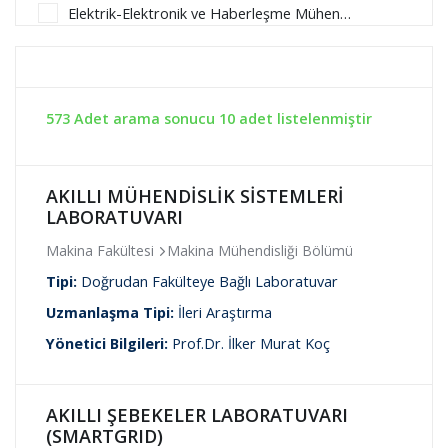
Elektrik-Elektronik ve Haberleşme Mühendisliği
Mimarlık Fakültesi
Endüstri Mühendisliği
Sosyal İnovasyon Uygulama ve Araştırma Merkezi
Enerji Sistemleri Mühendisliği
Tekstil Teknolojileri ve Tasarımı Fakültesi
Fizik
Tıbbi Cihazlar Uygulama ve Araştırma Merkezi
Fiziki Coğrafya
Türk Boğazları Denizcilik Uygulama ve Araştırma Merkezi
573 Adet arama sonucu 10 adet listelenmiştir
Gıda Bilimleri ve Mühendisliği
Türkçe Öğretimi Uygulama ve Araştırma Merkezi
Güvenlik Çalışmaları
Uçak ve Uzay Bilimleri Fakültesi
Halkla İlişkiler
AKILLI MÜHENDİSLİK SİSTEMLERİ
Harita Mühendisliği
LABORATUVARI
İç Mimarlık
İnşaat Mühendisliği
Makina Fakültesi
Makina Mühendisliği Bölümü
İstatistik
Tipi:
Doğrudan Fakülteye Bağlı Laboratuvar
Kamu Yönetimi
Kimya
Uzmanlaşma Tipi:
İleri Araştırma
Kimya Mühendisliği
Yönetici Bilgileri:
Prof.Dr. İlker Murat Koç
Maden Mühendisliği
Makine Mühendisliği
Makro İktisat
AKILLI ŞEBEKELER LABORATUVARI
Malzeme ve Metalurji Mühendisliği
(SMARTGRID)
Matematik