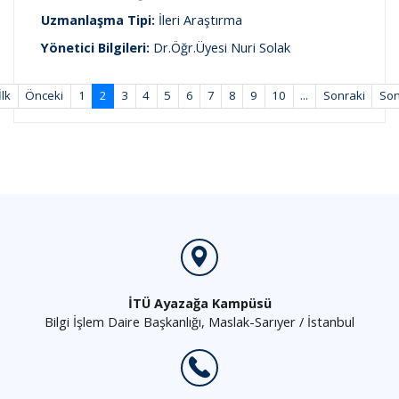
Uzmanlaşma Tipi:
İleri Araştırma
Yönetici Bilgileri:
Dr.Öğr.Üyesi Nuri Solak
İlk
Önceki
1
2
3
4
5
6
7
8
9
10
...
Sonraki
So
İTÜ Ayazağa Kampüsü
Bilgi İşlem Daire Başkanlığı, Maslak-Sarıyer / İstanbul