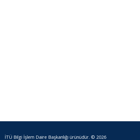
İTÜ Bilgi İşlem Daire Başkanlığı ürünüdür. © 2026