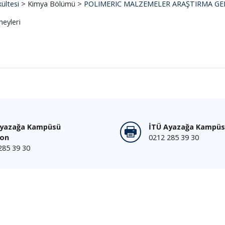
ültesi
> Kimya Bölümü >
POLIMERIC MALZEMELER ARAŞTIRMA GE
neyleri
Ayazağa Kampüsü
İTÜ Ayazağa Kampüs
fon
0212 285 39 30
285 39 30