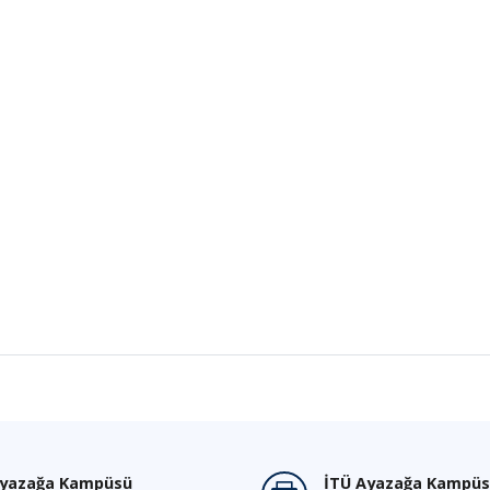
Ayazağa Kampüsü
İTÜ Ayazağa Kampüs