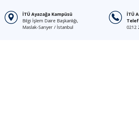
İTÜ Ayazağa Kampüsü
İTÜ 
Bilgi İşlem Daire Başkanlığı,
Tele
Maslak-Sarıyer / İstanbul
0212 