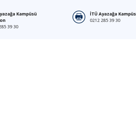
Ayazağa Kampüsü
İTÜ Ayazağa Kampüs
fon
0212 285 39 30
285 39 30