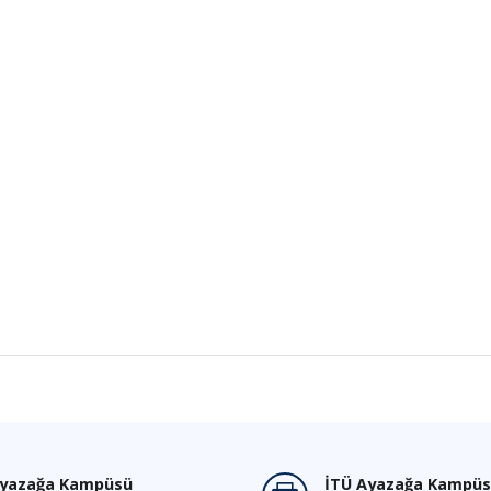
Ayazağa Kampüsü
İTÜ Ayazağa Kampüs