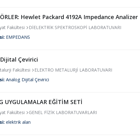
ÖRLER: Hewlet Packard 4192A Impedance Analizer
at Fakültesi
DİELEKTRİK SPEKTROSKOPİ LABORATUVARI
si:
EMPEDANS
ijital Çevirici
lurji Fakültesi
ELEKTRO METALURJİ LABORATUVARI
si:
Analog Dijital Çevirici
 UYGULAMALAR EĞİTİM SETİ
at Fakültesi
GENEL FİZİK LABORATUVARLARI
si:
elektrik alan