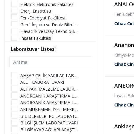
ANALOG
Elektrik-Elektronik Fakültesi
Enerji Enstitüsü
Fen-Edebiy
Fen-Edebiyat Fakültesi
Cihaz Cin
Gemi İnşaatı ve Deniz Bilimleri Fakültesi
Havacılık ve Uzay Teknolojileri Uygulama ve Araştırma Merkezi
İnşaat Fakültesi
Ananom
İşletme Fakültesi
Laboratuvar Listesi
Kimya-Metalurji Fakültesi
Kimya-Meta
Maden Fakültesi
Cihaz Cin
Makina Fakültesi
Mimarlık Fakültesi
AHŞAP ÇELİK YAPILAR LABORATUVARI
Tekstil Teknolojileri ve Tasarımı Fakültesi
ALET LABORATUVARI
ANEOR
Uçak ve Uzay Bilimleri Fakültesi
ALTYAPI MALZEME LABORATUVARI
İnşaat Fak
ANORGANİK ARAŞTIRMA LABORATUVARI - MAMARG (L2 214)
ANORGANİK ARAŞTIRMA LABORATUVARI - MAMARG (L2 216)
Cihaz Cin
ARI MÜKEMMELİYET MERKEZİ
BIL DERSLERİ PC LABORATUVARI
BİLGİ İŞLEM LABORATUVARI
Anklaş
BİLGİSAYAR AĞLARI ARAŞTIRMA LABORATUVARI (BAAL)