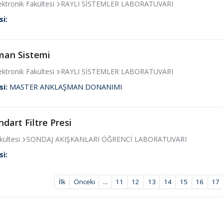
lektronik Fakültesi
RAYLI SİSTEMLER LABORATUVARI
si:
man Sistemi
lektronik Fakültesi
RAYLI SİSTEMLER LABORATUVARI
si:
MASTER ANKLAŞMAN DONANIMI
ndart Filtre Presi
ültesi
SONDAJ AKIŞKANLARI ÖĞRENCİ LABORATUVARI
si:
İlk
Önceki
...
11
12
13
14
15
16
17