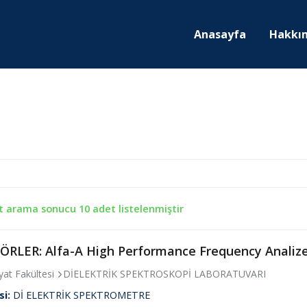
Anasayfa
Hakkı
t arama sonucu 10 adet listelenmiştir
ÖRLER: Alfa-A High Performance Frequency Analiz
at Fakültesi
DİELEKTRİK SPEKTROSKOPİ LABORATUVARI
si:
Dİ ELEKTRİK SPEKTROMETRE