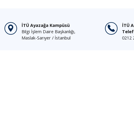
GEMİ İNŞAATINDA ÖLÇME TEKNİKLERİ LABORATUVARI
GENEL KULLANIMA YÖNELİK BİLGİSAYAR LABORATUVARI
GEOTEKNİK LABORATUVARLARI
GIDA MİKROBİYOLOJİSİ LABORATUVARI
İTÜ Ayazağa Kampüsü
İTÜ 
HIZLI PROTOTİPLEME VE METAL İŞLEME LABORATUARI
Bilgi İşlem Daire Başkanlığı,
Tele
HİLMİ İLERİ MAKİNA ELEMANLARI LABORATUVARI
Maslak-Sarıyer / İstanbul
0212 
IGS-ISTA UYDU GÖZLEM VE JEODEZİK DEĞERLENDİRME LABORATUVARI
ISI VE KÜTLE GEÇİŞİ ARAŞTIRMA LABORATUVARI
İNSAN GENETİĞİ LABORATUVARI
İTÜ SENTETİK YAKITLAR VE KİMYASALLAR TEKNOLOJİ MERKEZİ: KATALİZÖR LABORATUVARI
İTÜ-EKAM LABORATUVARI
İTÜ-MEMS (NANO/MİKRO ELEKTROMEKANİK SİSTEMLERİ LABORATUVARI)
JMS TAM DONANIMLI KÖPRÜSTÜ SİMÜLATÖRÜ
KİM. TEK LABORATUVARI
KRİSTALİZASYON LABORATUVARI
KÜÇÜK UYDU HABERLEŞME VE TERSİNE MÜHENDİSLİK LABORATUVARI
LOJİK DEVRELER LABORATUVARI
M 325 ARAŞTIRMA LABORATUVARI
MAKİNE DAİRESİ SİMÜLATÖRÜ LABORATUVARI
MANYETİK MALZEMELER ARAŞTIRMA LABORATUVARI