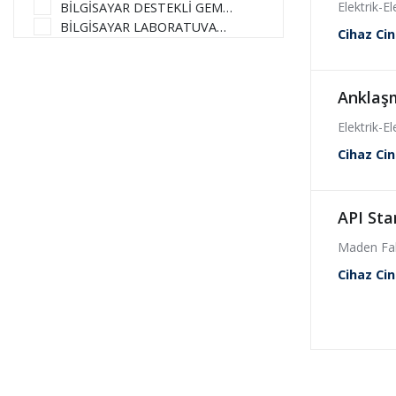
Elektrik-E
BİLGİSAYAR DESTEKLİ GEMİ DİZAYN LABORATUVARI
BİLGİSAYAR LABORATUVARI (L200)
Cihaz Cin
BİLGİSAYAR LABORATUVARI (OBL1)
BİLGİSAYAR LABORATUVARI (OBL2)
BİLGİSAYARLA GÖRÜ LABORATUVARI
Anklaş
BİYOMALZEME VE MİNERAL LABORATUVARI
Elektrik-E
BİYOMEKANİK VE MUKAVEMET LABORATUVARLARI
CAHİT ÖZGÜR HİDROMEKANİK LABORATUVARI
Cihaz Cin
COĞRAFİ BİLGİ SİSTEMLERİ LABORATUVARI
ÇEVRE MÜHENDİSLİĞİ BÖLÜMÜ MERKEZ LABORATUVARI
ÇOK GENİŞ ÖLÇEKLİ TÜM DEVRE LABORATUVARI (VLSI)
API Sta
DR. SEDAT ÜRÜNDÜLÇEVRE BİLİMLERİ LABORATUVARI
Maden Fak
ELEKTRO METALURJİ LABORATUVARI
ELEKTRO TEKNİK LABORATUVARI
Cihaz Cin
ELEKTROKİMYASAL ANALİZ LABORATUVARI (L6 102)
ELEKTROMAGNETİK ÖLÇME VE GÖRÜNTÜLEME LABORATUVARI
ELEKTRON MİKROSKOPİ LABORATUVARI
ENDÜSTRİYEL TASARIM UYGULAMA ATÖLYESİ
FLOTASYON LABORATUVARI
FUAT KÜLÜNK YÜKSEK GERİLİM LABORATUVARI