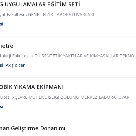
 UYGULAMALAR EĞİTİM SETİ
at Fakültesi
GENEL FİZİK LABORATUVARLARI
si:
etre
lurji Fakültesi
İTÜ SENTETİK YAKITLAR VE KİMYASALLAR TEKNO
si:
Akış ölçer
OBİK YIKAMA EKİPMANI
ültesi
ÇEVRE MÜHENDİSLİĞİ BÖLÜMÜ MERKEZ LABORATUVARI
si:
man Geliştirme Donanımı