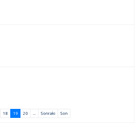
18
19
20
...
Sonraki
Son