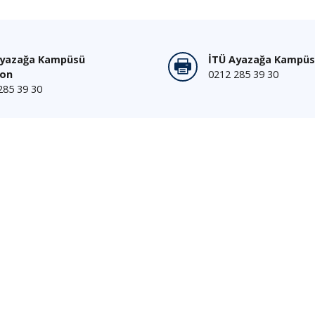
Ayazağa Kampüsü
İTÜ Ayazağa Kampüs
fon
0212 285 39 30
285 39 30