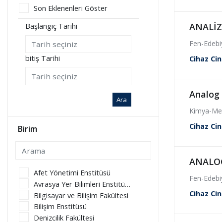
Son Eklenenleri Göster
ANALİZ
Başlangıç Tarihi
Fen-Edebiy
bitiş Tarihi
Cihaz Cin
Analog D
Ara
Kimya-Meta
Cihaz Cin
Birim
ANALOG
Afet Yönetimi Enstitüsü
Fen-Edebiy
Avrasya Yer Bilimleri Enstitüsü
Cihaz Cin
Bilgisayar ve Bilişim Fakültesi
Bilişim Enstitüsü
Denizcilik Fakültesi