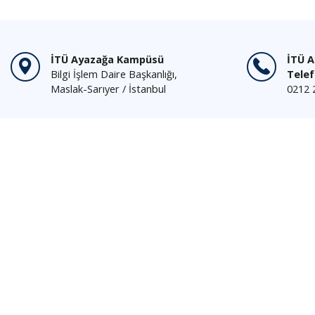
GEMİ İNŞAATINDA ÖLÇME TEKNİKLERİ LABORATUVARI
GENEL KULLANIMA YÖNELİK BİLGİSAYAR LABORATUVARI
GEOTEKNİK LABORATUVARLARI
GIDA MİKROBİYOLOJİSİ LABORATUVARI
İTÜ Ayazağa Kampüsü
İTÜ 
HIZLI PROTOTİPLEME VE METAL İŞLEME LABORATUARI
Bilgi İşlem Daire Başkanlığı,
Tele
HİLMİ İLERİ MAKİNA ELEMANLARI LABORATUVARI
Maslak-Sarıyer / İstanbul
0212 
IGS-ISTA UYDU GÖZLEM VE JEODEZİK DEĞERLENDİRME LABORATUVARI
ISI VE KÜTLE GEÇİŞİ ARAŞTIRMA LABORATUVARI
İNSAN GENETİĞİ LABORATUVARI
İTÜ SENTETİK YAKITLAR VE KİMYASALLAR TEKNOLOJİ MERKEZİ: KATALİZÖR LABORATUVARI
İTÜ-EKAM LABORATUVARI
İTÜ-MEMS (NANO/MİKRO ELEKTROMEKANİK SİSTEMLERİ LABORATUVARI)
JMS TAM DONANIMLI KÖPRÜSTÜ SİMÜLATÖRÜ
KİM. TEK LABORATUVARI
KRİSTALİZASYON LABORATUVARI
KÜÇÜK UYDU HABERLEŞME VE TERSİNE MÜHENDİSLİK LABORATUVARI
LOJİK DEVRELER LABORATUVARI
M 325 ARAŞTIRMA LABORATUVARI
MAKİNE DAİRESİ SİMÜLATÖRÜ LABORATUVARI
MANYETİK MALZEMELER ARAŞTIRMA LABORATUVARI