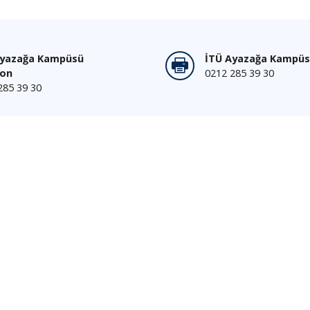
Ayazağa Kampüsü
İTÜ Ayazağa Kampüs
fon
0212 285 39 30
285 39 30