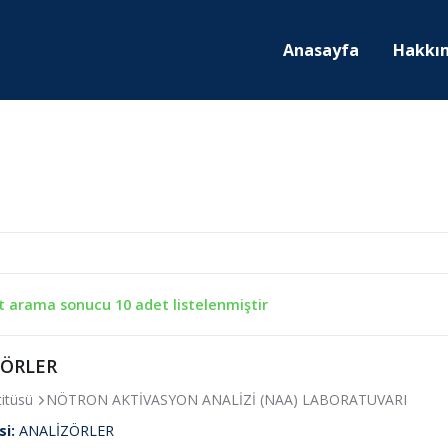
Anasayfa
Hakkı
t arama sonucu 10 adet listelenmiştir
ZÖRLER
titüsü
NÖTRON AKTİVASYON ANALİZİ (NAA) LABORATUVARI
si:
ANALİZÖRLER