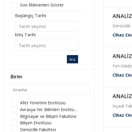
Son Eklenenleri Göster
ANALİ
Başlangıç Tarihi
Denizcilik
bitiş Tarihi
Cihaz Cin
ANALİ
Ara
Fen-Edebiy
Cihaz Cin
Birim
ANALİ
Afet Yönetimi Enstitüsü
İnşaat Fak
Avrasya Yer Bilimleri Enstitüsü
Cihaz Cin
Bilgisayar ve Bilişim Fakültesi
Bilişim Enstitüsü
Denizcilik Fakültesi