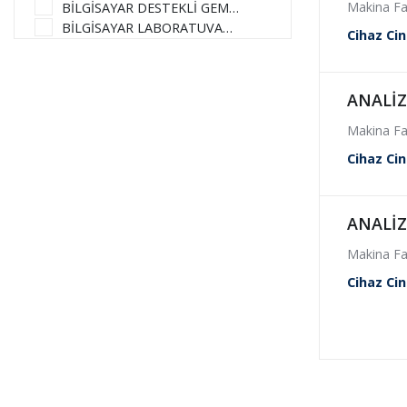
Makina Fa
BİLGİSAYAR DESTEKLİ GEMİ DİZAYN LABORATUVARI
BİLGİSAYAR LABORATUVARI (L200)
Cihaz Cin
BİLGİSAYAR LABORATUVARI (OBL1)
BİLGİSAYAR LABORATUVARI (OBL2)
BİLGİSAYARLA GÖRÜ LABORATUVARI
ANALİZ
BİYOMALZEME VE MİNERAL LABORATUVARI
Makina Fa
BİYOMEKANİK VE MUKAVEMET LABORATUVARLARI
CAHİT ÖZGÜR HİDROMEKANİK LABORATUVARI
Cihaz Cin
COĞRAFİ BİLGİ SİSTEMLERİ LABORATUVARI
ÇEVRE MÜHENDİSLİĞİ BÖLÜMÜ MERKEZ LABORATUVARI
ÇOK GENİŞ ÖLÇEKLİ TÜM DEVRE LABORATUVARI (VLSI)
ANALİZ
DR. SEDAT ÜRÜNDÜLÇEVRE BİLİMLERİ LABORATUVARI
Makina Fa
ELEKTRO METALURJİ LABORATUVARI
ELEKTRO TEKNİK LABORATUVARI
Cihaz Cin
ELEKTROKİMYASAL ANALİZ LABORATUVARI (L6 102)
ELEKTROMAGNETİK ÖLÇME VE GÖRÜNTÜLEME LABORATUVARI
ELEKTRON MİKROSKOPİ LABORATUVARI
ENDÜSTRİYEL TASARIM UYGULAMA ATÖLYESİ
FLOTASYON LABORATUVARI
FUAT KÜLÜNK YÜKSEK GERİLİM LABORATUVARI