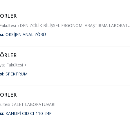
ZÖRLER
 Fakültesi
DENİZCİLİK BİLİŞSEL ERGONOMİ ARAŞTIRMA LABORATU
si:
OKSİJEN ANALİZÖRÜ
ZÖRLER
at Fakültesi
si:
SPEKTRUM
ZÖRLER
ültesi
ALET LABORATUVARI
si:
KANOPİ CID CI-110-24P