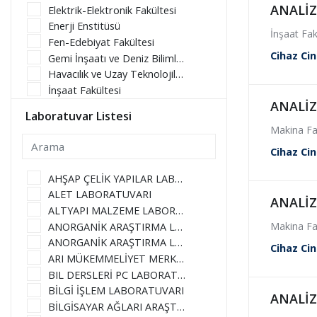
ANALİ
Elektrik-Elektronik Fakültesi
Enerji Enstitüsü
İnşaat Fak
Fen-Edebiyat Fakültesi
Cihaz Cin
Gemi İnşaatı ve Deniz Bilimleri Fakültesi
Havacılık ve Uzay Teknolojileri Uygulama ve Araştırma Merkezi
İnşaat Fakültesi
ANALİ
İşletme Fakültesi
Laboratuvar Listesi
Kimya-Metalurji Fakültesi
Makina Fa
Maden Fakültesi
Cihaz Cin
Makina Fakültesi
Mimarlık Fakültesi
AHŞAP ÇELİK YAPILAR LABORATUVARI
Tekstil Teknolojileri ve Tasarımı Fakültesi
ALET LABORATUVARI
ANALİ
Uçak ve Uzay Bilimleri Fakültesi
ALTYAPI MALZEME LABORATUVARI
Makina Fa
ANORGANİK ARAŞTIRMA LABORATUVARI - MAMARG (L2 214)
ANORGANİK ARAŞTIRMA LABORATUVARI - MAMARG (L2 216)
Cihaz Cin
ARI MÜKEMMELİYET MERKEZİ
BIL DERSLERİ PC LABORATUVARI
BİLGİ İŞLEM LABORATUVARI
ANALİZ
BİLGİSAYAR AĞLARI ARAŞTIRMA LABORATUVARI (BAAL)