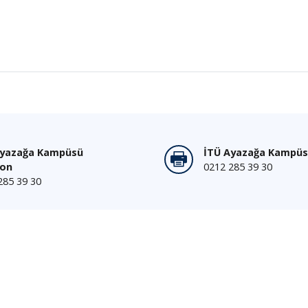
Ayazağa Kampüsü
İTÜ Ayazağa Kampüs
fon
0212 285 39 30
285 39 30