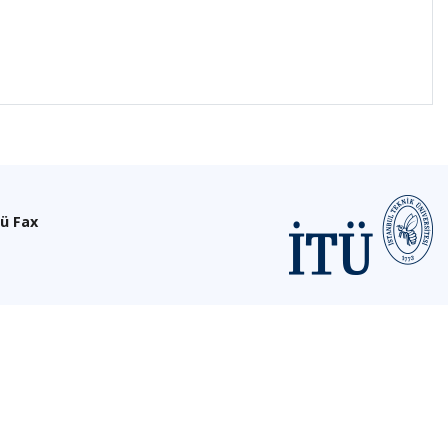
ü Fax