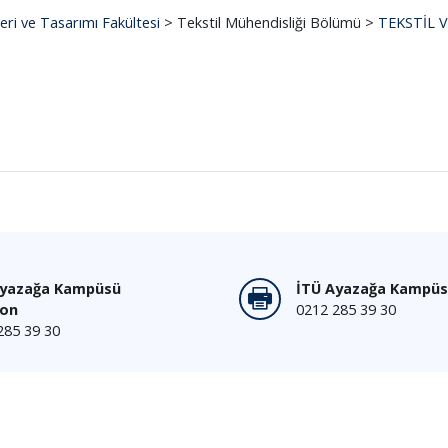
leri ve Tasarımı Fakültesi
> Tekstil Mühendisliği Bölümü >
TEKSTİL 
Ayazağa Kampüsü
İTÜ Ayazağa Kampüs
fon
0212 285 39 30
285 39 30